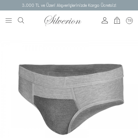
3.000 TL ve Üzeri Alışverişlerinizde Kargo Ücretsiz!
TR
0