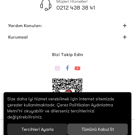
Müşteri Hizmetleri
0212 438 38 41
Yardım Konuları
Kurumsal
Bizi Takip Edin
Size daha iyi hizmet verebilmek için internet sitemizde
çerezler kullanılmaktadır. Çerez Politikaları Aydınlatma
Metni’ni okuyabilir ve dilerseniz tercihlerinizi
Whatsapp Destek
değiştirebilirsiniz.
© 2020 Silverion. Tüm hakları saklıdır.
Tercihleri Ayarla
Tümünü Kabul Et