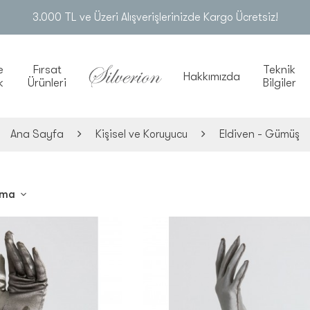
3.000 TL ve Üzeri Alışverişlerinizde Kargo Ücretsiz!
e
Fırsat
Teknik
Hakkımızda
k
Ürünleri
Bilgiler
Ana Sayfa
Kişisel ve Koruyucu
Eldiven - Gümüş