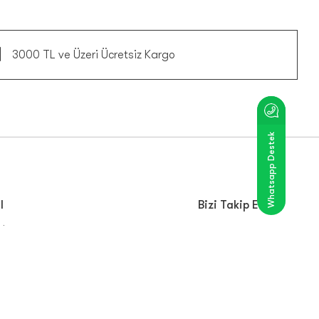
3000 TL ve Üzeri Ücretsiz Kargo
Whatsapp Destek
l
Bizi Takip Edin
zda
mu
alar
ynakları