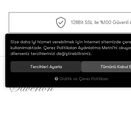
128Bit SSL ile %100 Güvenli A
Size daha iyi hizmet verebilmek için internet sitemizde çere
kullanılmaktadır. Çerez Politikaları Aydınlatma Metni’ni okuyab
dilerseniz tercihlerinizi değiştirebilirsiniz.
Tercihleri Ayarla
Tümünü Kabul E
Gizlilik ve Çerez Politikası
Müşteri Hizmetleri
0212 438 38 41