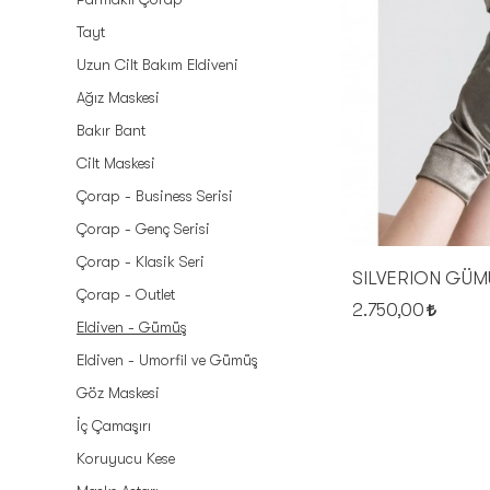
Tayt
Uzun Cilt Bakım Eldiveni
Ağız Maskesi
Bakır Bant
Cilt Maskesi
Çorap - Business Serisi
Çorap - Genç Serisi
Çorap - Klasik Seri
Çorap - Outlet
2.750,00
SEPETE EKLE
Eldiven - Gümüş
Eldiven - Umorfil ve Gümüş
Göz Maskesi
İç Çamaşırı
Koruyucu Kese