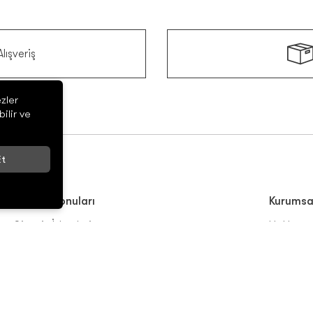
lışveriş
zler
ilir ve
t
Yardım Konuları
Kurumsa
Sipariş İşlemleri
Hakkımı
İade / İptal Koşulları
Bayi For
Ödeme Yöntemleri
Kampany
Kullanım Koşulları
İnsan Ka
Satış Sözleşmesi
İletişim