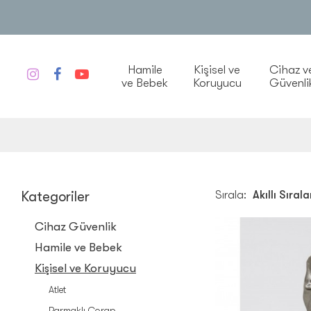
Hamile
Kişisel ve
Cihaz v
ve Bebek
Koruyucu
Güvenli
Kategoriler
Sırala:
Cihaz Güvenlik
Hamile ve Bebek
Kişisel ve Koruyucu
Atlet
Parmaklı Çorap