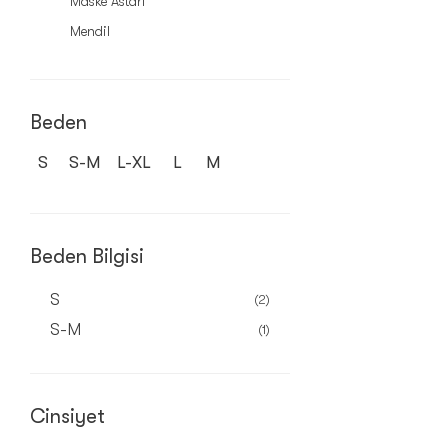
Maske Astarı
Mendil
Beden
S
S-M
L-XL
L
M
Beden Bilgisi
S
(2)
S-M
(1)
Cinsiyet