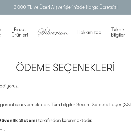
3.000 TL ve Üzeri Alışverişlerinizde Kargo Ücretsiz!
e
Fırsat
Teknik
Hakkımızda
k
Ürünleri
Bilgiler
ÖDEME SEÇENEKLERI
ediyoruz.
rantisini vermektedir. Tüm bilgiler Secure Sockets Layer (SSL) 
üvenlik Sistemi
tarafından korunmaktadır.
niz.