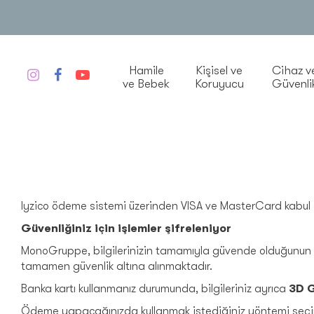
Hamile
Kişisel ve
Cihaz v
ve Bebek
Koruyucu
Güvenli
Iyzico ödeme sistemi üzerinden VISA ve MasterCard kabul 
Güvenliğiniz için işlemler şifreleniyor
MonoGruppe, bilgilerinizin tamamıyla güvende olduğunun ga
tamamen güvenlik altına alınmaktadır.
Banka kartı kullanmanız durumunda, bilgileriniz ayrıca
3D G
Ödeme yapacağınızda kullanmak istediğiniz yöntemi seçi