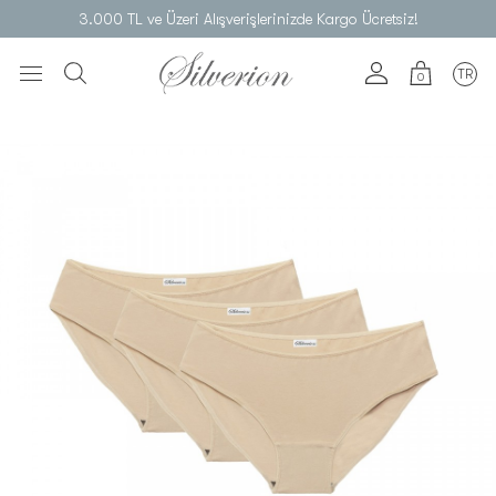
3.000 TL ve Üzeri Alışverişlerinizde Kargo Ücretsiz!
TR
0