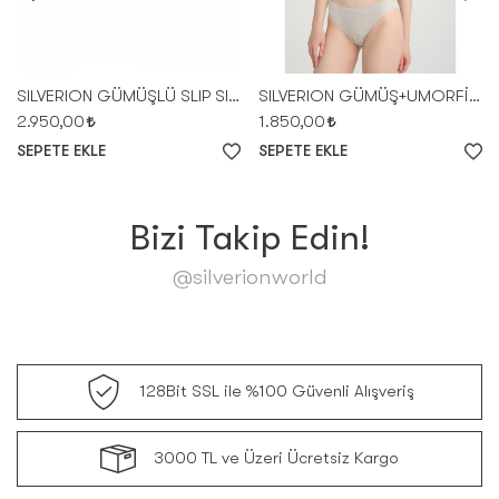
SILVERION GÜMÜŞLÜ SLIP SILLAGE -SİYAH SET
SILVERION GÜMÜŞ+UMORFİL KAR. KADIN SLİP
2.950,00
1.850,00
SEPETE EKLE
SEPETE EKLE
Bizi Takip Edin!
@silverionworld
128Bit SSL ile %100 Güvenli Alışveriş
3000 TL ve Üzeri Ücretsiz Kargo