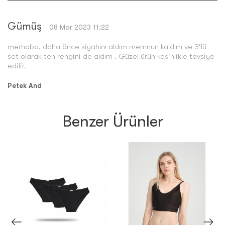
Gümüş
08 Mar 2023 11:22
merhaba, daha önce siyahını aldım memnun kaldım ve 3'lü
set olarak ten rengini de aldım . Güzel ürün kesinlikle tavsiye
edilir.
Petek And
Benzer Ürünler