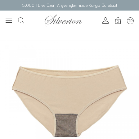
3.000 TL ve Üzeri Alışverişlerinizde Kargo Ücretsiz!
TR
0