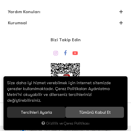
Yardım Konuları
Kurumsal
Bizi Takip Edin
Size daha iyi hizmet verebilmek için internet sitemizde
çerezler kullanılmaktadır. Çerez Politikaları Aydınlatma
Metni’ni okuyabilir ve dilerseniz tercihlerinizi
Whatsapp Destek
değiştirebilirsiniz.
© 2020 Silverion. Tüm hakları saklıdır.
Tercihleri Ayarla
Tümünü Kabul Et
Gizlilik ve Çerez Politikası
®
Hipotenüs
Yeni Nesil E-Ticaret Sistemleri ile Hazırlanmıştır.