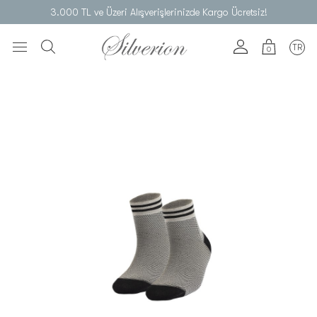
3.000 TL ve Üzeri Alışverişlerinizde Kargo Ücretsiz!
TR
0