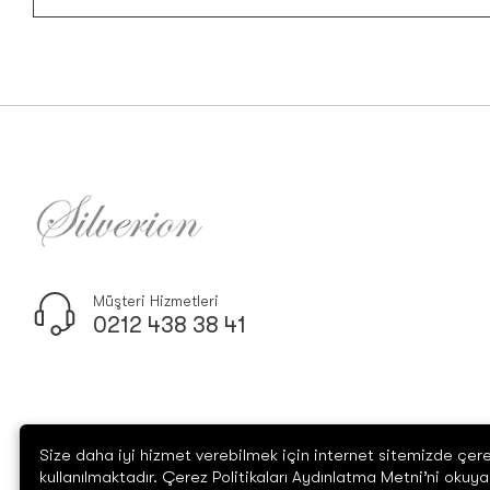
Müşteri Hizmetleri
0212 438 38 41
Size daha iyi hizmet verebilmek için internet sitemizde çere
kullanılmaktadır. Çerez Politikaları Aydınlatma Metni’ni okuyab