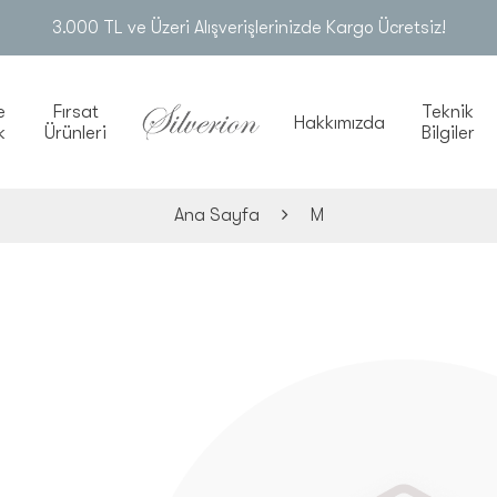
3.000 TL ve Üzeri Alışverişlerinizde Kargo Ücretsiz!
e
Fırsat
Teknik
Hakkımızda
k
Ürünleri
Bilgiler
Ana Sayfa
M