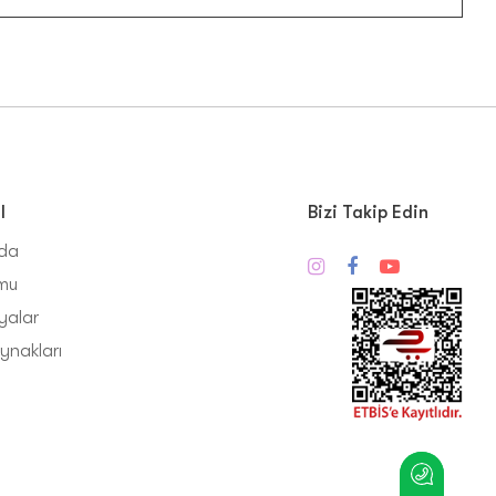
l
Bizi Takip Edin
zda
mu
alar
ynakları