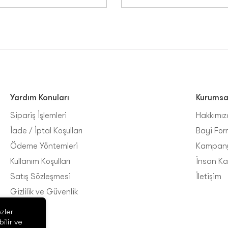
Yardım Konuları
Kurumsa
Sipariş İşlemleri
Hakkımı
İade / İptal Koşulları
Bayi For
Ödeme Yöntemleri
Kampany
Kullanım Koşulları
İnsan Ka
Satış Sözleşmesi
İletişim
Gizlilik ve Güvenlik
zler
ilir ve