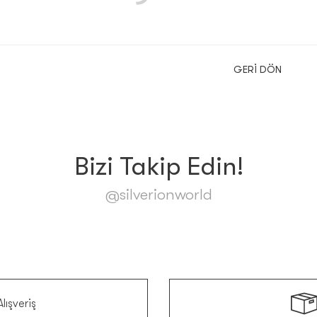
GERI DÖN
Bizi Takip Edin!
@silverionworld
lışveriş