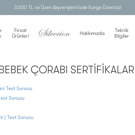
3.000 TL ve Üzeri Alışverişlerinizde Kargo Ücretsiz!
e
Fırsat
Teknik
Hakkımızda
k
Ürünleri
Bilgiler
BEBEK ÇORABI SERTIFIKALAR
yini Test Sonucu
 Test Sonucu
tı ) Test Sonucu