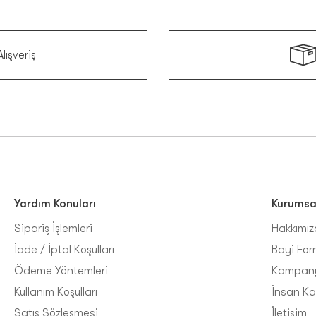
lışveriş
Yardım Konuları
Kurumsa
Sipariş İşlemleri
Hakkımı
İade / İptal Koşulları
Bayi For
Ödeme Yöntemleri
Kampany
Kullanım Koşulları
İnsan Ka
Satış Sözleşmesi
İletişim